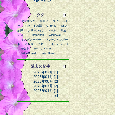
m-tezuka
タグ
デザリング
備蓄米
マイナンバ
ー
パケット放題
Chrome
SSD
故障
クリーンインストール
共通
テスト
Photoshop
Windows11
キングメーカー
ワクチンパスポー
ト
総裁選
コロナ
ホームページ
菅首相
オリンピック
ValueDomain
WordPress
過去の記事
2026年07月 [1]
2026年01月 [1]
2025年08月 [2]
2025年07月 [2]
2025年01月 [1]
all