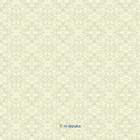
©
m-tezuka