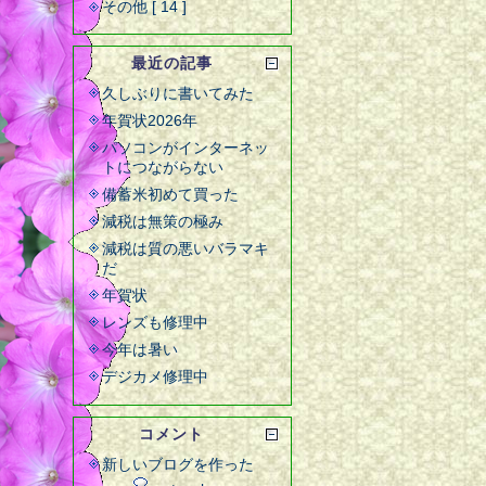
その他 [ 14 ]
最近の記事
久しぶりに書いてみた
年賀状2026年
パソコンがインターネッ
トにつながらない
備蓄米初めて買った
減税は無策の極み
減税は質の悪いバラマキ
だ
年賀状
レンズも修理中
今年は暑い
デジカメ修理中
コメント
新しいブログを作った