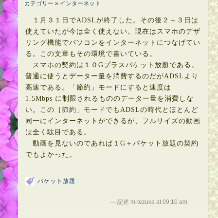
カテゴリー
»
インターネット
１月３１日でADSLが終了した。その後２～３日は
使えていたが今は全く使えない。現在はスマホのデザ
リング機能でパソコンをインターネットにつなげてい
る。この文章もその環境で書いている。
スマホの契約は１０Gプラスパケット放題である。
普通に使うとデーター量を消費するのだがADSLより
高速である。「節約」モードにすると速度は
1.5Mbps に制限されるもののデーター量を消費しな
い。この｛節約」モードでもADSLの時代とほとんど
同一にインターネットができるが、フルサイズの動画
は全く駄目である。
動画を見ないのであれば１G＋パケット放題の契約
でもよかった。
パケット放題
— 記述 m-tezuka at 09:10 am