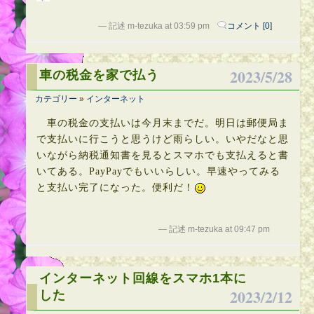
— 記述 m-tezuka at 03:59 pm
コメント [0]
2023/5/28
車の税金を家で払う
カテゴリー
»
インターネット
車の税金の支払いは今月末までだ。明日は郵便局ま
で支払いに行こうと思うけど雨らしい。いやだなと思
いながら納税通知書を見るとスマホでも支払えると書
いてある。PayPayでもいいらしい。早速やってみる
と支払い完了になった。便利だ！
— 記述 m-tezuka at 09:47 pm
インターネット回線をスマホ1本に
2023/2/12
した