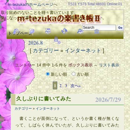
m-tezukaのホームページ
へ
T:531 Y:575 Total:48691 Online:01
取り留めのないことを時々書いています。
気になった記事があったらコメントを書き込んで下さい。
トップページ
|
2026.8
[
カテゴリー
»
インターネット
]
エントリー 14 件中 1-5 件を
ボックス表示
⇔
リスト表示
新しい順
古い順
1
2
3
次へ»
2026/7/29
久しぶりに書いてみた
カテゴリー
»
インターネット
書くことが面倒になって、というか書く種が無くな
って、しばらく休んでいたが、久しぶりに書いてみた