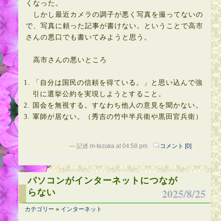
くなった。
しかし最近カメラの調子が悪く写真を撮ってないの
で、写真に頼った記事が書けない。ということで高市
さんの悪口でも書いてみようと思う。
高市さんの悪いところ
「自分は国民の信頼を得ている。」と思い込んで強
引に選挙公約を実現しようとすること。
国会を無視する。すなわち他人の意見を聞かない。
軍師が居ない。（秀吉の竹中半兵衛や黒田官兵衛）
— 記述 m-tezuka at 04:58 pm
コメント [0]
パソコンがインターネットにつなが
2025/8/25
らない
カテゴリー
»
インターネット