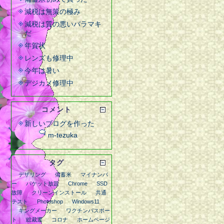
減税は無策の極み
減税は質の悪いバラマキ
だ
年賀状
レンズも修理中
今年は暑い
デジカメ修理中
コメント
新しいブログを作った
m-tezuka
タグ
デザリング
備蓄米
マイナンバ
ー
パケット放題
Chrome
SSD
故障
クリーンインストール
共通
テスト
Photoshop
Windows11
キングメーカー
ワクチンパスポー
ト
総裁選
コロナ
ホームページ