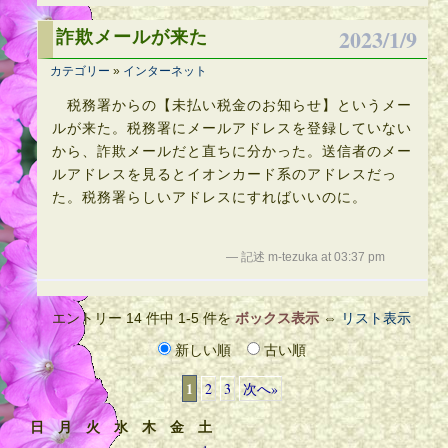
2023/1/9
詐欺メールが来た
カテゴリー
»
インターネット
税務署からの【未払い税金のお知らせ】というメー
ルが来た。税務署にメールアドレスを登録していない
から、詐欺メールだと直ちに分かった。送信者のメー
ルアドレスを見るとイオンカード系のアドレスだっ
た。税務署らしいアドレスにすればいいのに。
— 記述 m-tezuka at 03:37 pm
エントリー 14 件中 1-5 件を
ボックス表示
⇔
リスト表示
新しい順
古い順
1
2
3
次へ»
日
月
火
水
木
金
土