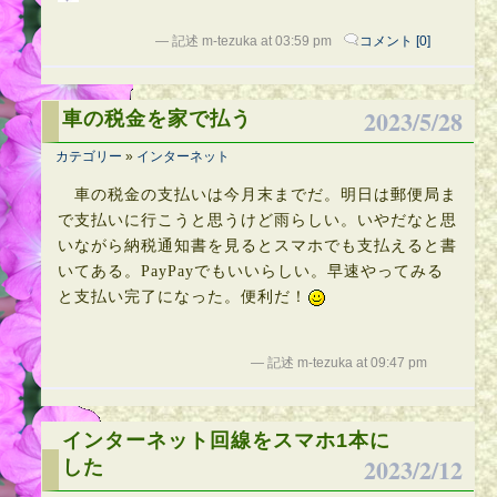
— 記述 m-tezuka at 03:59 pm
コメント [0]
2023/5/28
車の税金を家で払う
カテゴリー
»
インターネット
車の税金の支払いは今月末までだ。明日は郵便局ま
で支払いに行こうと思うけど雨らしい。いやだなと思
いながら納税通知書を見るとスマホでも支払えると書
いてある。PayPayでもいいらしい。早速やってみる
と支払い完了になった。便利だ！
— 記述 m-tezuka at 09:47 pm
インターネット回線をスマホ1本に
2023/2/12
した