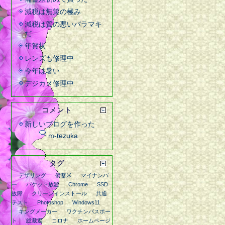
減税は無策の極み
減税は質の悪いバラマキ
だ
年賀状
レンズも修理中
今年は暑い
デジカメ修理中
コメント
新しいブログを作った
m-tezuka
タグ
デザリング
備蓄米
マイナンバ
ー
パケット放題
Chrome
SSD
故障
クリーンインストール
共通
テスト
Photoshop
Windows11
キングメーカー
ワクチンパスポー
ト
総裁選
コロナ
ホームページ