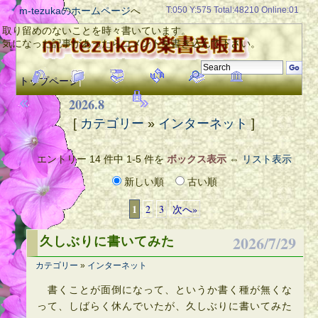
m-tezukaのホームページ
へ
T:050 Y:575 Total:48210 Online:01
取り留めのないことを時々書いています。
気になった記事があったらコメントを書き込んで下さい。
トップページ
|
2026.8
[
カテゴリー
»
インターネット
]
エントリー 14 件中 1-5 件を
ボックス表示
⇔
リスト表示
新しい順
古い順
1
2
3
次へ»
2026/7/29
久しぶりに書いてみた
カテゴリー
»
インターネット
書くことが面倒になって、というか書く種が無くな
って、しばらく休んでいたが、久しぶりに書いてみた