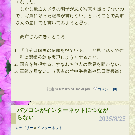
くなった。
しかし最近カメラの調子が悪く写真を撮ってないの
で、写真に頼った記事が書けない。ということで高市
さんの悪口でも書いてみようと思う。
高市さんの悪いところ
「自分は国民の信頼を得ている。」と思い込んで強
引に選挙公約を実現しようとすること。
国会を無視する。すなわち他人の意見を聞かない。
軍師が居ない。（秀吉の竹中半兵衛や黒田官兵衛）
— 記述 m-tezuka at 04:58 pm
コメント [0]
パソコンがインターネットにつなが
2025/8/25
らない
カテゴリー
»
インターネット