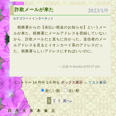
2023/1/9
詐欺メールが来た
カテゴリー
»
インターネット
税務署からの【未払い税金のお知らせ】というメー
ルが来た。税務署にメールアドレスを登録していない
から、詐欺メールだと直ちに分かった。送信者のメー
ルアドレスを見るとイオンカード系のアドレスだっ
た。税務署らしいアドレスにすればいいのに。
— 記述 m-tezuka at 03:37 pm
エントリー 14 件中 1-5 件を
ボックス表示
⇔
リスト表示
新しい順
古い順
1
2
3
次へ»
日
月
火
水
木
金
土