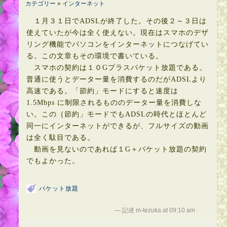
カテゴリー
»
インターネット
１月３１日でADSLが終了した。その後２～３日は
使えていたが今は全く使えない。現在はスマホのデザ
リング機能でパソコンをインターネットにつなげてい
る。この文章もその環境で書いている。
スマホの契約は１０Gプラスパケット放題である。
普通に使うとデーター量を消費するのだがADSLより
高速である。「節約」モードにすると速度は
1.5Mbps に制限されるもののデーター量を消費しな
い。この｛節約」モードでもADSLの時代とほとんど
同一にインターネットができるが、フルサイズの動画
は全く駄目である。
動画を見ないのであれば１G＋パケット放題の契約
でもよかった。
パケット放題
— 記述 m-tezuka at 09:10 am