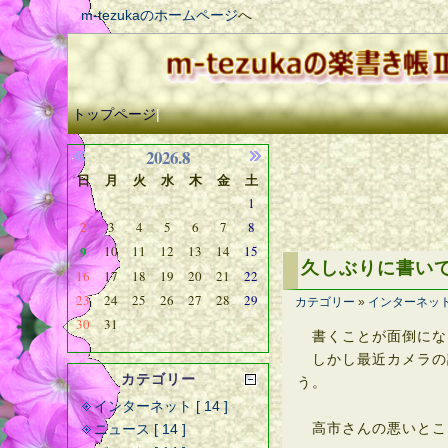
m-tezukaのホームページ
へ
トップページ
|
2026.8
日
月
火
水
木
金
土
1
2
3
4
5
6
7
8
9
10
11
12
13
14
15
久しぶりに書い
16
17
18
19
20
21
22
23
24
25
26
27
28
29
カテゴリー
»
インターネッ
30
31
書くことが面倒にな
しかし最近カメラの
カテゴリー
う。
インターネット [ 14 ]
ニュース [ 14 ]
高市さんの悪いとこ