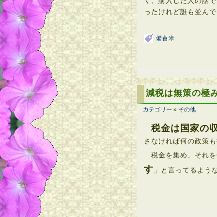
く、購入した人の話で
ったけれど誰も並んで
備蓄米
減税は無策の極
カテゴリー
»
その他
税金は国家の
さなければ何の政策も
税金を集め、それを
す
」と言ってるよう