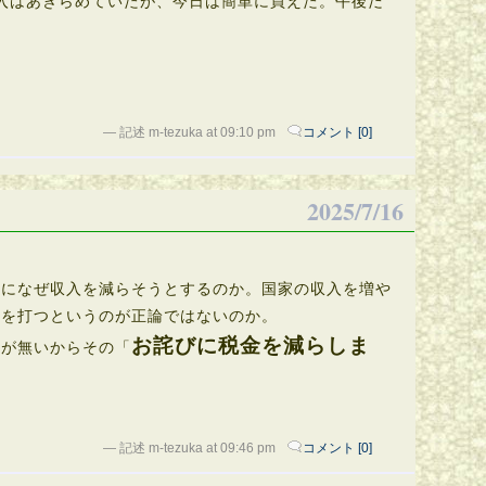
入はあきらめていたが、今日は簡単に買えた。午後だ
— 記述 m-tezuka at 09:10 pm
コメント [0]
2025/7/16
のになぜ収入を減らそうとするのか。国家の収入を増や
策を打つというのが正論ではないのか。
お詫びに税金を減らしま
が無いからその「
— 記述 m-tezuka at 09:46 pm
コメント [0]