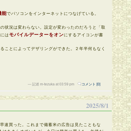
機能
でパソコンをインターネットにつなげている。
の状況は変わらない。設定が変わったのだろうと「取
モバイルデーターをオン
説には
にするアイコンが書
ることによってデザリングができた。２年半何もなく
— 記述 m-tezuka at 03:59 pm
コメント [0]
2025/8/1
。早速買った。これまで備蓄米の広告は見たこともな