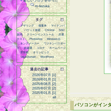
新しいブログを作った
m-tezuka
タグ
デザリング
備蓄米
マイナンバ
ー
パケット放題
Chrome
SSD
故障
クリーンインストール
共通
テスト
Photoshop
Windows11
キングメーカー
ワクチンパスポー
ト
総裁選
コロナ
ホームページ
菅首相
オリンピック
ValueDomain
WordPress
過去の記事
2026年07月 [1]
2026年01月 [1]
2025年08月 [2]
2025年07月 [2]
2025年01月 [1]
all
パソコンがイン