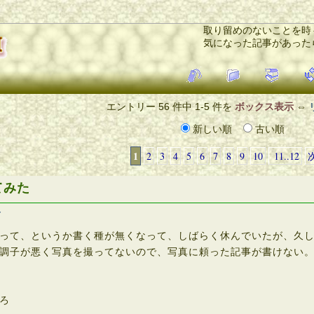
取り留めのないことを時
気になった記事があった
エントリー 56 件中 1-5 件を
ボックス表示
⇔
新しい順
古い順
1
2
3
4
5
6
7
8
9
10
11..12
てみた
ト
って、というか書く種が無くなって、しばらく休んでいたが、久し
調子が悪く写真を撮ってないので、写真に頼った記事が書けない。
ろ