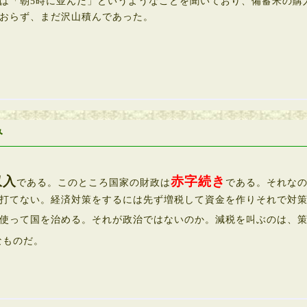
は「朝5時に並んだ」というようなことを聞いており、備蓄米の購
おらず、まだ沢山積んであった。
み
収入
赤字続き
である。このところ国家の財政は
である。それな
打てない。経済対策をするには先ず増税して資金を作りそれで対
使って国を治める。それが政治ではないのか。減税を叫ぶのは、策
なものだ。