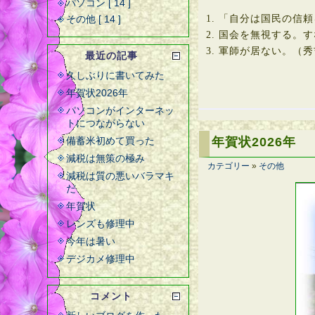
パソコン [ 14 ]
その他 [ 14 ]
「自分は国民の信頼
国会を無視する。す
軍師が居ない。（秀
最近の記事
久しぶりに書いてみた
年賀状2026年
パソコンがインターネッ
トにつながらない
備蓄米初めて買った
年賀状2026年
減税は無策の極み
カテゴリー
»
その他
減税は質の悪いバラマキ
だ
年賀状
レンズも修理中
今年は暑い
デジカメ修理中
コメント