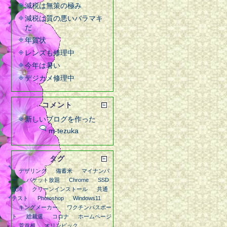
減税は無策の極み
減税は質の悪いバラマキ
だ
年賀状
レンズも修理中
今年は暑い
デジカメ修理中
コメント
新しいブログを作った
m-tezuka
タグ
デザリング
備蓄米
マイナンバ
ー
パケット放題
Chrome
SSD
故障
クリーンインストール
共通
テスト
Photoshop
Windows11
キングメーカー
ワクチンパスポー
ト
総裁選
コロナ
ホームページ
菅首相
オリンピック