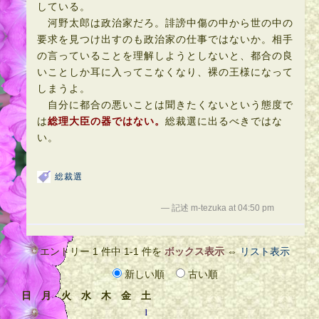
している。
河野太郎は政治家だろ。誹謗中傷の中から世の中の
要求を見つけ出すのも政治家の仕事ではないか。相手
の言っていることを理解しようとしないと、都合の良
いことしか耳に入ってこなくなり、裸の王様になって
しまうよ。
自分に都合の悪いことは聞きたくないという態度で
は
総理大臣の器ではない。
総裁選に出るべきではな
い。
総裁選
— 記述 m-tezuka at 04:50 pm
エントリー 1 件中 1-1 件を
ボックス表示
⇔
リスト表示
新しい順
古い順
日
月
火
水
木
金
土
1