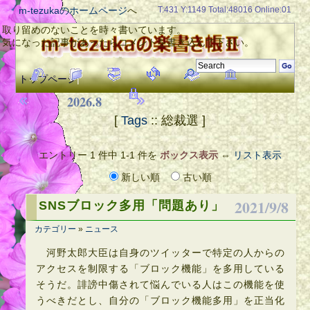
m-tezukaのホームページ
へ
T:431 Y:1149 Total:48016 Online:01
取り留めのないことを時々書いています。
気になった記事があったらコメントを書き込んで下さい。
トップページ
|
2026.8
[
Tags
:: 総裁選 ]
エントリー 1 件中 1-1 件を
ボックス表示
⇔
リスト表示
新しい順
古い順
2021/9/8
SNSブロック多用「問題あり」
カテゴリー
»
ニュース
河野太郎大臣は自身のツイッターで特定の人からの
アクセスを制限する「ブロック機能」を多用している
そうだ。誹謗中傷されて悩んでいる人はこの機能を使
うべきだとし、自分の「ブロック機能多用」を正当化