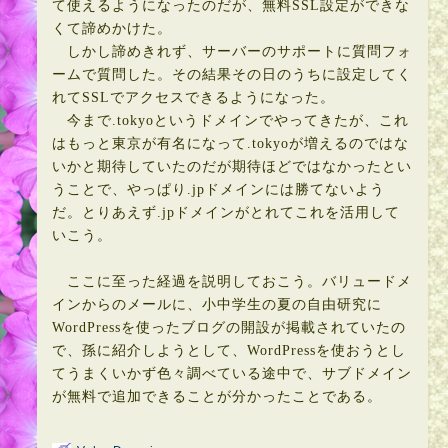
て使えるようになったのだが、無料SSL設定ができな
くて諦めかけた。
しかし諦めきれず、サーバーのサポートに質問フォ
ームで質問した。その結果その日のうちに設定してく
れてSSLでアクセスできるようになった。
今まで.tokyoというドメインでやってきたが、これ
はもっと東京が有名になって.tokyoが増えるのではな
いかと期待していたのだが期待ほどではなかったとい
うことで、やっぱり.jpドメインには勝てないよう
だ。とりあえず.jpドメインがとれてこれを活用して
いこう。
ここに至った経過を説明しておこう。バリュードメ
インからのメールに、小中学生の夏の自由研究に
WordPressを使ったブログの開設が掲載されていたの
で、孫に紹介しようとして、WordPressを使おうとし
てうまくいかず色々調べている途中で、サブドメイン
が無料で追加できることが分かったことである。