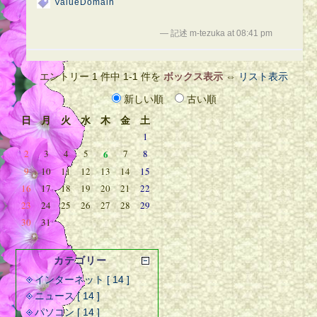
ValueDomain
— 記述 m-tezuka at 08:41 pm
エントリー 1 件中 1-1 件を
ボックス表示
⇔
リスト表示
新しい順
古い順
日
月
火
水
木
金
土
1
2
3
4
5
6
7
8
9
10
11
12
13
14
15
16
17
18
19
20
21
22
23
24
25
26
27
28
29
30
31
カテゴリー
インターネット [ 14 ]
ニュース [ 14 ]
パソコン [ 14 ]