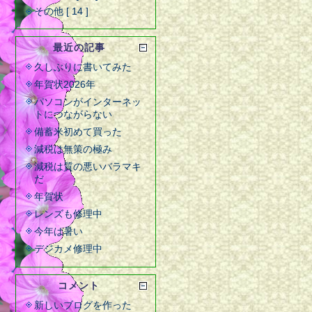
その他 [ 14 ]
最近の記事
久しぶりに書いてみた
年賀状2026年
パソコンがインターネッ
トにつながらない
備蓄米初めて買った
減税は無策の極み
減税は質の悪いバラマキ
だ
年賀状
レンズも修理中
今年は暑い
デジカメ修理中
コメント
新しいブログを作った