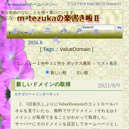
m-tezukaのホームページ
へ
T:724 Y:974 Total:46070 Online:07
取り留めのないことを時々書いています。
気になった記事があったらコメントを書き込んで下さい。
トップページ
|
2026.8
[
Tags
:: ValueDomain ]
エントリー 1 件中 1-1 件を
ボックス表示
⇔
リスト表示
新しい順
古い順
2021/8/9
新しいドメインの取得
カテゴリー
»
インターネット
2、3日前久しぶりにValueDomainのコントロールパ
ネルを見ていたら、無料でサブドメイン（それもjpド
メイン）が取得できることがわかって取得した。
サーバーにそのドメインを設定してホームページとし