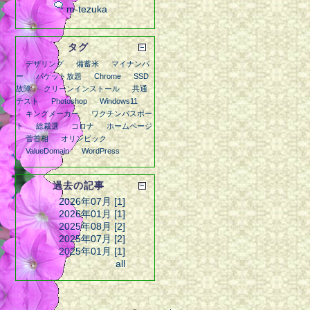
m-tezuka
タグ
デザリング
備蓄米
マイナンバ
ー
パケット放題
Chrome
SSD
故障
クリーンインストール
共通
テスト
Photoshop
Windows11
キングメーカー
ワクチンパスポー
ト
総裁選
コロナ
ホームページ
菅首相
オリンピック
ValueDomain
WordPress
過去の記事
2026年07月 [1]
2026年01月 [1]
2025年08月 [2]
2025年07月 [2]
2025年01月 [1]
all