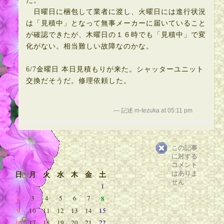
だ。
日曜日に梱包して業者に渡し、火曜日には進行状況
は「見積中」となって無事メーカーに届いていること
が確認できたが、木曜日の１６時でも「見積中」で変
化がない。相当難しい故障なのかな。
6/7金曜日 本日見積もりが来た。シャッターユニット
交換だそうだ。修理依頼した。
— 記述 m-tezuka at 05:11 pm
この記事
に対する
コメント
はありま
日
月
火
水
木
金
土
せん
1
2
3
4
5
6
7
8
9
10
11
12
13
14
15
16
17
18
19
20
21
22