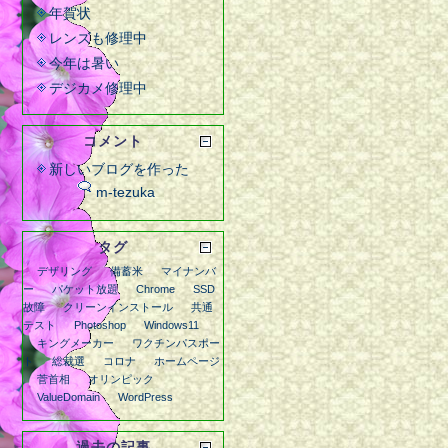
年賀状
レンズも修理中
今年は暑い
デジカメ修理中
コメント
新しいブログを作った
m-tezuka
タグ
デザリング
備蓄米
マイナンバ
ー
パケット放題
Chrome
SSD
故障
クリーンインストール
共通
テスト
Photoshop
Windows11
キングメーカー
ワクチンパスポー
ト
総裁選
コロナ
ホームページ
菅首相
オリンピック
ValueDomain
WordPress
過去の記事