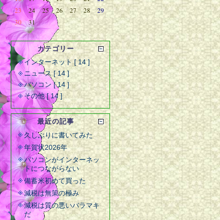
23
24
25
26
27
28
29
30
31
カテゴリー
インターネット [ 14 ]
ニュース [ 14 ]
パソコン [ 14 ]
その他 [ 14 ]
最近の記事
久しぶりに書いてみた
年賀状2026年
パソコンがインターネッ
トにつながらない
備蓄米初めて買った
減税は無策の極み
減税は質の悪いバラマキ
だ