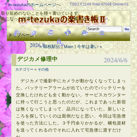
m-tezukaのホームページ
へ
T:083 Y:1149 Total:47668 Online:01
取り留めのないことを時々書いています。
気になった記事があったらコメントを書き込んで下さい。
トップページ
|
2026.8
« 箱根駅伝
|
Main
|
今年は暑い »
2024/6/6
デジカメ修理中
カテゴリー
»
その他
デジカメで撮影中にカメラが動かなくなってしまっ
た。バッテリーアラームが出ていたのでバッテリーを
交換したけれども全く動かない。サービスカウンター
に持って行こうと思ったのだが、これまであった新宿
は無くなってしまって、品川になっていた。新しいと
ころを探していくのは面倒だなと思い、今回は宅急便
を使った方法にした。３千円余りかかるが、梱包資材
を送ってくれるのでそれに入れて宅急便に渡すだけ